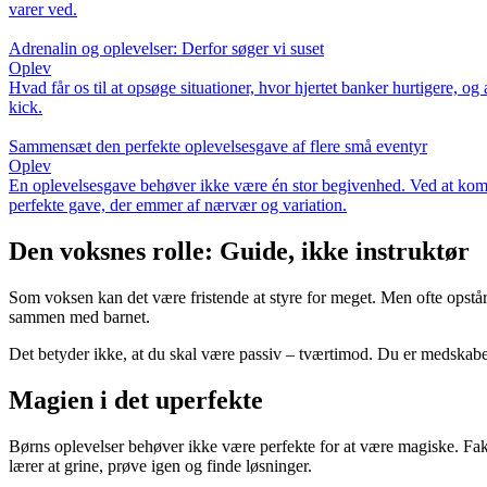
varer ved.
Adrenalin og oplevelser: Derfor søger vi suset
Oplev
Hvad får os til at opsøge situationer, hvor hjertet banker hurtigere,
kick.
Sammensæt den perfekte oplevelsesgave af flere små eventyr
Oplev
En oplevelsesgave behøver ikke være én stor begivenhed. Ved at kombi
perfekte gave, der emmer af nærvær og variation.
Den voksnes rolle: Guide, ikke instruktør
Som voksen kan det være fristende at styre for meget. Men ofte opstår d
sammen med barnet.
Det betyder ikke, at du skal være passiv – tværtimod. Du er medskaber,
Magien i det uperfekte
Børns oplevelser behøver ikke være perfekte for at være magiske. Fakti
lærer at grine, prøve igen og finde løsninger.