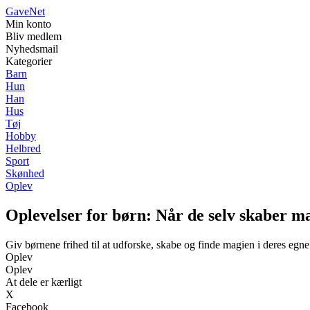
Gave
Net
Min konto
Bliv medlem
Nyhedsmail
Kategorier
Barn
Hun
Han
Hus
Tøj
Hobby
Helbred
Sport
Skønhed
Oplev
Oplevelser for børn: Når de selv skaber m
Giv børnene frihed til at udforske, skabe og finde magien i deres egne
Oplev
Oplev
At dele er kærligt
X
Facebook