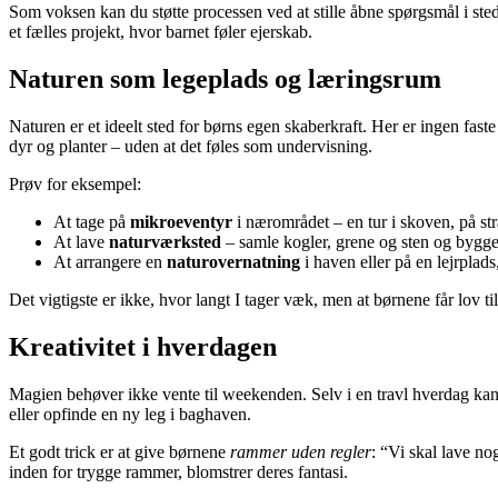
Som voksen kan du støtte processen ved at stille åbne spørgsmål i sted
et fælles projekt, hvor barnet føler ejerskab.
Naturen som legeplads og læringsrum
Naturen er et ideelt sted for børns egen skaberkraft. Her er ingen faste
dyr og planter – uden at det føles som undervisning.
Prøv for eksempel:
At tage på
mikroeventyr
i nærområdet – en tur i skoven, på st
At lave
naturværksted
– samle kogler, grene og sten og bygge 
At arrangere en
naturovernatning
i haven eller på en lejrplad
Det vigtigste er ikke, hvor langt I tager væk, men at børnene får lov 
Kreativitet i hverdagen
Magien behøver ikke vente til weekenden. Selv i en travl hverdag kan
eller opfinde en ny leg i baghaven.
Et godt trick er at give børnene
rammer uden regler
: “Vi skal lave no
inden for trygge rammer, blomstrer deres fantasi.