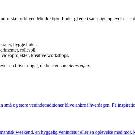
udforske forbliver. Mindre børn finder glæde i sanselige oplevelser – a
rialer, bygge huler.
imenter, rollespil.
r videoprojekter, kreative workshops.
levelsen bliver noget, de husker som
deres egen
.
kan små og store venindetraditioner blive ankre i hverdagen. Få inspirati
omantisk weekend, en hyggelig venindetur eller en oplevelse med mor, k