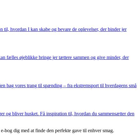
on til, hvordan I kan skabe og bevare de oplevelser, der binder jer
an fælles øjeblikke bringe jer tættere sammen og give minder, der
ien bag vores trang til spænding – fra ekstremsport til hverdagens små
r og bliver husket. Få inspiration til, hvordan du sammensætter den
 e-bog dig med at finde den perfekte gave til enhver smag.