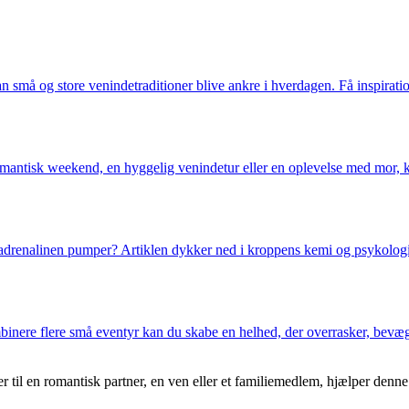
kan små og store venindetraditioner blive ankre i hverdagen. Få inspirati
omantisk weekend, en hyggelig venindetur eller en oplevelse med mor, k
 og adrenalinen pumper? Artiklen dykker ned i kroppens kemi og psykolog
nere flere små eventyr kan du skabe en helhed, der overrasker, bevæge
r til en romantisk partner, en ven eller et familiemedlem, hjælper denne