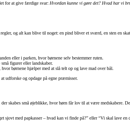
et for at give færdige svar:
Hvordan kunne vi gøre det? Hvad har vi bru
 regler, og alt kan blive til noget: en pind bliver et sværd, en sten en s
randen eller i parken, hvor børnene selv bestemmer ruten.
små figurer eller landskaber.
s, hvor børnene hjælper med at slå telt op og lave mad over bål.
til at udforske og opdage på egne præmisser.
 der skabes små øjeblikke, hvor børn får lov til at være medskabere. 
get sjovt med papkasser – hvad kan vi finde på?” eller “Vi skal lave en 