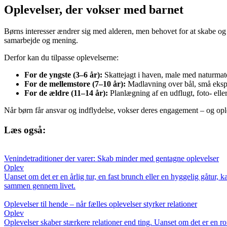
Oplevelser, der vokser med barnet
Børns interesser ændrer sig med alderen, men behovet for at skabe og 
samarbejde og mening.
Derfor kan du tilpasse oplevelserne:
For de yngste (3–6 år):
Skattejagt i haven, male med naturmate
For de mellemstore (7–10 år):
Madlavning over bål, små eksper
For de ældre (11–14 år):
Planlægning af en udflugt, foto- elle
Når børn får ansvar og indflydelse, vokser deres engagement – og op
Læs også:
Venindetraditioner der varer: Skab minder med gentagne oplevelser
Oplev
Uanset om det er en årlig tur, en fast brunch eller en hyggelig gåtur, 
sammen gennem livet.
Oplevelser til hende – når fælles oplevelser styrker relationer
Oplev
Oplevelser skaber stærkere relationer end ting. Uanset om det er en r