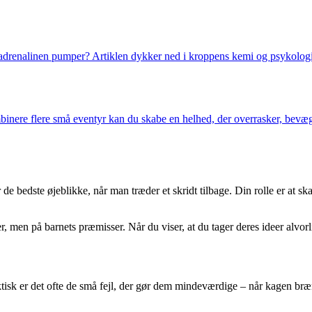
 og adrenalinen pumper? Artiklen dykker ned i kroppens kemi og psykolog
nere flere små eventyr kan du skabe en helhed, der overrasker, bevæge
e bedste øjeblikke, når man træder et skridt tilbage. Din rolle er at ska
 men på barnets præmisser. Når du viser, at du tager deres ideer alvorli
sk er det ofte de små fejl, der gør dem mindeværdige – når kagen brænder