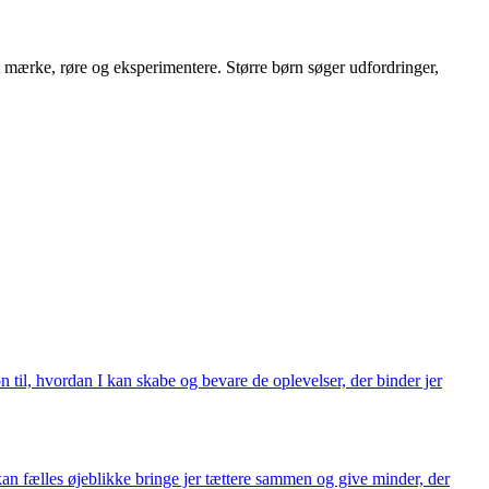
t mærke, røre og eksperimentere. Større børn søger udfordringer,
on til, hvordan I kan skabe og bevare de oplevelser, der binder jer
an fælles øjeblikke bringe jer tættere sammen og give minder, der