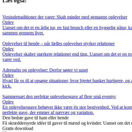
Læs også:
Venindetraditioner der varer: Skab minder med gentagne oplevelser
Oplev
Uanset om det er en årlig tur, en fast brunch eller en hyggelig gåtur, 
sammen gennem livet.
Oplevelser til hende – når fælles oplevelser styrker relationer
Oplev
Oplevelser skaber stærkere relationer end ting. Uanset om det er en r
varer ved.
Adrenalin og oplevelser: Derfor søger vi suset
Oplev
Hvad får os til at opsøge situationer, hvor hjertet banker hurtigere,
kick.
Sammensæt den perfekte oplevelsesgave af flere små eventyr
Oplev
En oplevelsesgave behøver ikke være én stor begivenhed. Ved at kombi
perfekte gave, der emmer af nærvær og variation.
Den bedste gave til ham eller hende
Få skræddersyede idéer til gaver til mænd og kvinder. Uanset om det e
Gratis download