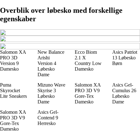
Overblik over løbesko med forskellige
egenskaber
Salomon XA
New Balance
Ecco Biom
Asics Patriot
PRO 3D
Arishi
2.1 X
13 Løbesko
Version 9
Version 4
Country Low
Børn
Damesko
Løbesko
Damesko
Dame
Puma
Mizuno Wave
Salomon XA
Asics Gel-
Skyrocket
Skyrise 3
PRO 3D V9
Cumulus 26
Lite Sneakers
Løbesko
Gore-Tex
Løbesko
Dame
Damesko
Dame
Salomon XA
Asics Gel-
PRO 3D V9
Contend 9
Gore-Tex
Herresko
Damesko