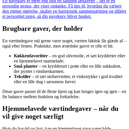
En gavekurv er mere end blot en samling lækkerier – det er en
personlig gestus, der viser omtanke. Få tips til, hvordan du vælger
den rigtige størrelse, skaber en harmonisk sammensætning og tilføjer
et personligt præg, så din gavekurv bliver husket.
Brugbare gaver, der holder
En værtindegave må gerne være noget, værten faktisk får glæde af –
også efter festen. Praktiske, men æstetiske gaver er ofte et hit.
Køkkenfavoritter
– en god olivenolie, et sæt krydderier eller
en hjemmelavet marmelade.
Små planter
– en krydderurt i potte eller en lille sukkulent,
der pynter i vindueskarmen.
Tekstiler
– et sæt stofservietter, et viskestykke i god kvalitet
eller en lille dug i sæsonens farver.
Disse gaver passer til de fleste hjem og kan bruges igen og igen – en
fin balance mellem funktion og forkælelse.
Hjemmelavede værtindegaver – når du
vil give noget særligt
Hvis du har tid og lyst, kan en hjemmelavet gave være både