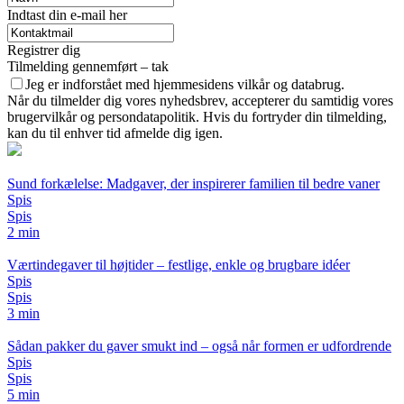
Indtast din e-mail her
Registrer dig
Tilmelding gennemført – tak
Jeg er indforstået med hjemmesidens vilkår og databrug.
Når du tilmelder dig vores nyhedsbrev, accepterer du samtidig vores
brugervilkår og persondatapolitik. Hvis du fortryder din tilmelding,
kan du til enhver tid afmelde dig igen.
Sund forkælelse: Madgaver, der inspirerer familien til bedre vaner
Spis
Spis
2 min
Værtindegaver til højtider – festlige, enkle og brugbare idéer
Spis
Spis
3 min
Sådan pakker du gaver smukt ind – også når formen er udfordrende
Spis
Spis
5 min