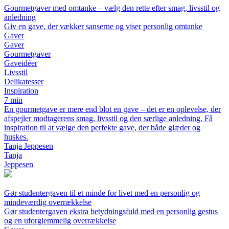
Gourmetgaver med omtanke – vælg den rette efter smag, livsstil og
anledning
Giv en gave, der vækker sanserne og viser personlig omtanke
Gaver
Gaver
Gourmetgaver
Gaveidéer
Livsstil
Delikatesser
Inspiration
7 min
En gourmetgave er mere end blot en gave – det er en oplevelse, der
afspejler modtagerens smag, livsstil og den særlige anledning. Få
inspiration til at vælge den perfekte gave, der både glæder og
huskes.
Tanja Jeppesen
Tanja
Jeppesen
Gør studentergaven til et minde for livet med en personlig og
mindeværdig overrækkelse
Gør studentergaven ekstra betydningsfuld med en personlig gestus
og en uforglemmelig overrækkelse