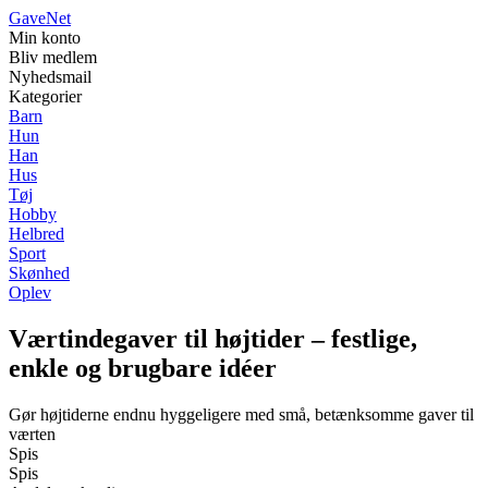
Gave
Net
Min konto
Bliv medlem
Nyhedsmail
Kategorier
Barn
Hun
Han
Hus
Tøj
Hobby
Helbred
Sport
Skønhed
Oplev
Værtindegaver til højtider – festlige,
enkle og brugbare idéer
Gør højtiderne endnu hyggeligere med små, betænksomme gaver til
værten
Spis
Spis