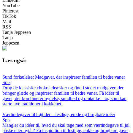
LinkedIn
YouTube
Pinterest
TikTok
Mail
RSS
Tanja Jeppesen
Tanja
Jeppesen
Læs også:
Sund forkælelse: Madgaver, der inspirerer familien til bedre vaner
Spis
Drop de klassiske chokoladeæsker og find i stedet madgaver, der
bringer glæde og inspirerer familien til bedre vaner. Få idéer til
gaver, der kombinerer nydelse, sundhed og omtanke – og som kan
starte nye traditioner i køkkenet.
Værtindegaver til højtider – festlige, enkle og brugbare idéer
Spis
Mangler du idéer til, hvad du skal tage med som værtindegave til jul,
påske eller nytår? Få inspiration til festlige, enkle og brugbare gaver,