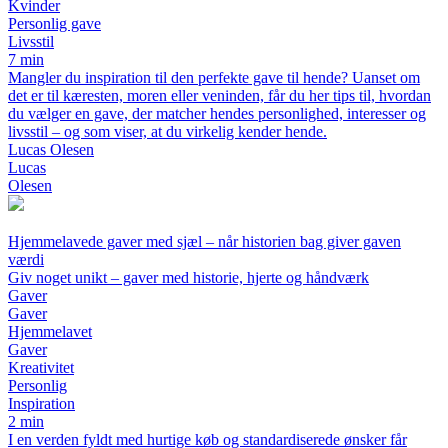
Kvinder
Personlig gave
Livsstil
7 min
Mangler du inspiration til den perfekte gave til hende? Uanset om
det er til kæresten, moren eller veninden, får du her tips til, hvordan
du vælger en gave, der matcher hendes personlighed, interesser og
livsstil – og som viser, at du virkelig kender hende.
Lucas Olesen
Lucas
Olesen
Hjemmelavede gaver med sjæl – når historien bag giver gaven
værdi
Giv noget unikt – gaver med historie, hjerte og håndværk
Gaver
Gaver
Hjemmelavet
Gaver
Kreativitet
Personlig
Inspiration
2 min
I en verden fyldt med hurtige køb og standardiserede ønsker får