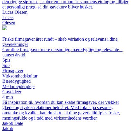
den rigtige størrelse, skaber en harmonisk sammensætning og tilføjer
et personligt præg, så din gavekurv bliver husket.
Lucas Olesen
Lucas
Olesen
Friske firmagaver året rundt – skab variation og relevans i dine
gaveløsninger
Gør dine firmagaver mere personlige, bæredygtige og relevante –
uanset årstid
Spis
Spis
Firmagaver
Virksomhedskultur
Bæredygtighed
Medarbejderpleje
Gaveidéer
4 min
Få inspiration til, hvordan du kan skabe firmagaver, der vækker
glæde og styrker relationer hele året. Med fokus på sæsoner,
omtanke og kvalitet kan du sikre, at dine gaver altid føles friske,
meningsfulde og i tråd med virksomhedens værdier.
Jakob Dale
Jakob