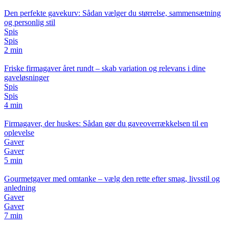
Den perfekte gavekurv: Sådan vælger du størrelse, sammensætning
og personlig stil
Spis
Spis
2 min
Friske firmagaver året rundt – skab variation og relevans i dine
gaveløsninger
Spis
Spis
4 min
Firmagaver, der huskes: Sådan gør du gaveoverrækkelsen til en
oplevelse
Gaver
Gaver
5 min
Gourmetgaver med omtanke – vælg den rette efter smag, livsstil og
anledning
Gaver
Gaver
7 min