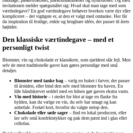
middage, påskefrokoster, julekomsammener og nytårsfester. Og med
invitationen melder spørgsmålet sig: Hvad skal man tage med som
værtindegave? En god værtindegave behøver hverken være dyr eller
kompliceret – det vigtigste er, at den er valgt med omtanke. Her får
du inspiration til festlige, enkle og brugbare idéer, der passer til årets
højtider.
Den klassiske værtindegave – med et
personligt twist
Blomster, vin og chokolade er klassikere, som sjældent slår fejl. Men
selv de mest traditionelle gaver kan gøres personlige med små
detaljer.
Blomster med tanke bag
– vælg en buket i farver, der passer
til årstiden, eller bind den selv med blomster fra haven. En
lille håndskrevet seddel med en hilsen gør gaven ekstra varm.
Vin med historie
– i stedet for blot at tage en flaske fra
hylden, kan du vælge en vin, du selv har smagt og kan
anbefale. Fortæl kort, hvorfor du valgte netop den.
Chokolade eller søde sager
– find en lokal producent, eller
lav selv små konfektstykker og pak dem pænt ind i glas eller
cellofan.