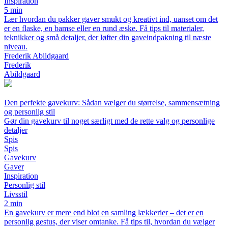
Inspiration
5 min
Lær hvordan du pakker gaver smukt og kreativt ind, uanset om det
er en flaske, en bamse eller en rund æske. Få tips til materialer,
teknikker og små detaljer, der løfter din gaveindpakning til næste
niveau.
Frederik Abildgaard
Frederik
Abildgaard
Den perfekte gavekurv: Sådan vælger du størrelse, sammensætning
og personlig stil
Gør din gavekurv til noget særligt med de rette valg og personlige
detaljer
Spis
Spis
Gavekurv
Gaver
Inspiration
Personlig stil
Livsstil
2 min
En gavekurv er mere end blot en samling lækkerier – det er en
personlig gestus, der viser omtanke. Få tips til, hvordan du vælger