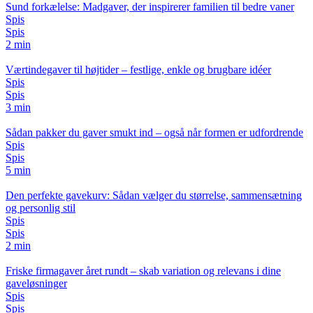
Sund forkælelse: Madgaver, der inspirerer familien til bedre vaner
Spis
Spis
2 min
Værtindegaver til højtider – festlige, enkle og brugbare idéer
Spis
Spis
3 min
Sådan pakker du gaver smukt ind – også når formen er udfordrende
Spis
Spis
5 min
Den perfekte gavekurv: Sådan vælger du størrelse, sammensætning
og personlig stil
Spis
Spis
2 min
Friske firmagaver året rundt – skab variation og relevans i dine
gaveløsninger
Spis
Spis