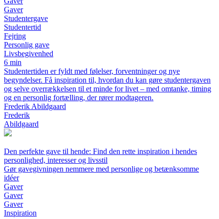
Gaver
Gaver
Studentergave
Studentertid
Fejring
Personlig gave
Livsbegivenhed
6 min
Studentertiden er fyldt med følelser, forventninger og nye
begyndelser. Få inspiration til, hvordan du kan gøre studentergaven
og selve overrækkelsen til et minde for livet – med omtanke, timing
og en personlig fortælling, der rører modtageren.
Frederik Abildgaard
Frederik
Abildgaard
Den perfekte gave til hende: Find den rette inspiration i hendes
personlighed, interesser og livsstil
Gør gavegivningen nemmere med personlige og betænksomme
idéer
Gaver
Gaver
Gaver
Inspiration