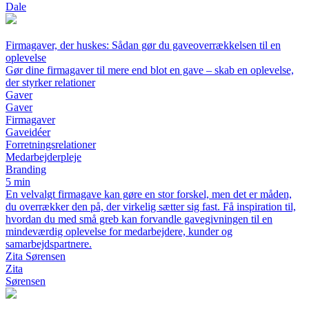
Dale
Firmagaver, der huskes: Sådan gør du gaveoverrækkelsen til en
oplevelse
Gør dine firmagaver til mere end blot en gave – skab en oplevelse,
der styrker relationer
Gaver
Gaver
Firmagaver
Gaveidéer
Forretningsrelationer
Medarbejderpleje
Branding
5 min
En velvalgt firmagave kan gøre en stor forskel, men det er måden,
du overrækker den på, der virkelig sætter sig fast. Få inspiration til,
hvordan du med små greb kan forvandle gavegivningen til en
mindeværdig oplevelse for medarbejdere, kunder og
samarbejdspartnere.
Zita Sørensen
Zita
Sørensen