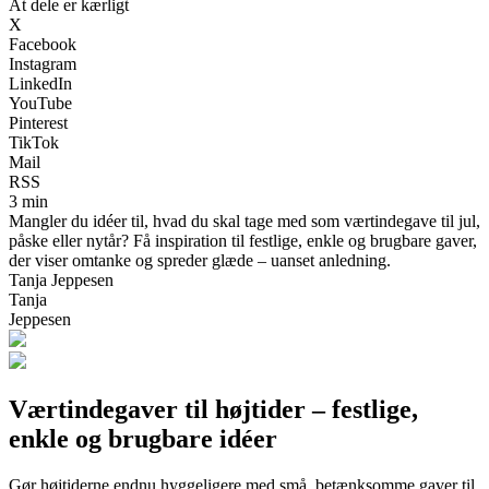
At dele er kærligt
X
Facebook
Instagram
LinkedIn
YouTube
Pinterest
TikTok
Mail
RSS
3 min
Mangler du idéer til, hvad du skal tage med som værtindegave til jul,
påske eller nytår? Få inspiration til festlige, enkle og brugbare gaver,
der viser omtanke og spreder glæde – uanset anledning.
Tanja Jeppesen
Tanja
Jeppesen
Værtindegaver til højtider – festlige,
enkle og brugbare idéer
Gør højtiderne endnu hyggeligere med små, betænksomme gaver til