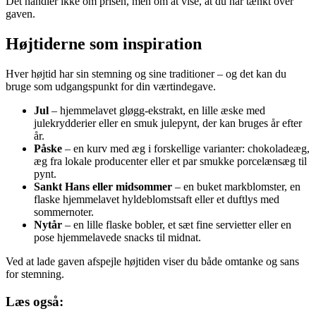
Det handler ikke om prisen, men om at vise, at du har tænkt over
gaven.
Højtiderne som inspiration
Hver højtid har sin stemning og sine traditioner – og det kan du
bruge som udgangspunkt for din værtindegave.
Jul
– hjemmelavet gløgg-ekstrakt, en lille æske med
julekrydderier eller en smuk julepynt, der kan bruges år efter
år.
Påske
– en kurv med æg i forskellige varianter: chokoladeæg,
æg fra lokale producenter eller et par smukke porcelænsæg til
pynt.
Sankt Hans eller midsommer
– en buket markblomster, en
flaske hjemmelavet hyldeblomstsaft eller et duftlys med
sommernoter.
Nytår
– en lille flaske bobler, et sæt fine servietter eller en
pose hjemmelavede snacks til midnat.
Ved at lade gaven afspejle højtiden viser du både omtanke og sans
for stemning.
Læs også: