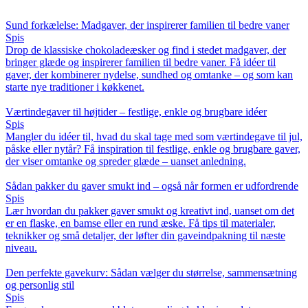
Sund forkælelse: Madgaver, der inspirerer familien til bedre vaner
Spis
Drop de klassiske chokoladeæsker og find i stedet madgaver, der
bringer glæde og inspirerer familien til bedre vaner. Få idéer til
gaver, der kombinerer nydelse, sundhed og omtanke – og som kan
starte nye traditioner i køkkenet.
Værtindegaver til højtider – festlige, enkle og brugbare idéer
Spis
Mangler du idéer til, hvad du skal tage med som værtindegave til jul,
påske eller nytår? Få inspiration til festlige, enkle og brugbare gaver,
der viser omtanke og spreder glæde – uanset anledning.
Sådan pakker du gaver smukt ind – også når formen er udfordrende
Spis
Lær hvordan du pakker gaver smukt og kreativt ind, uanset om det
er en flaske, en bamse eller en rund æske. Få tips til materialer,
teknikker og små detaljer, der løfter din gaveindpakning til næste
niveau.
Den perfekte gavekurv: Sådan vælger du størrelse, sammensætning
og personlig stil
Spis