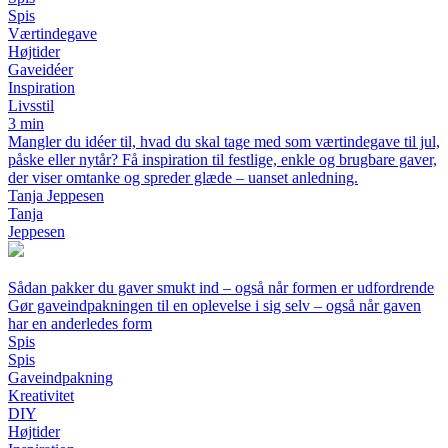
Spis
Værtindegave
Højtider
Gaveidéer
Inspiration
Livsstil
3 min
Mangler du idéer til, hvad du skal tage med som værtindegave til jul,
påske eller nytår? Få inspiration til festlige, enkle og brugbare gaver,
der viser omtanke og spreder glæde – uanset anledning.
Tanja Jeppesen
Tanja
Jeppesen
Sådan pakker du gaver smukt ind – også når formen er udfordrende
Gør gaveindpakningen til en oplevelse i sig selv – også når gaven
har en anderledes form
Spis
Spis
Gaveindpakning
Kreativitet
DIY
Højtider