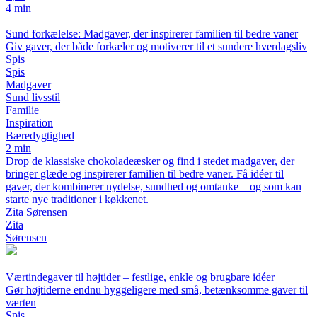
4 min
Sund forkælelse: Madgaver, der inspirerer familien til bedre vaner
Giv gaver, der både forkæler og motiverer til et sundere hverdagsliv
Spis
Spis
Madgaver
Sund livsstil
Familie
Inspiration
Bæredygtighed
2 min
Drop de klassiske chokoladeæsker og find i stedet madgaver, der
bringer glæde og inspirerer familien til bedre vaner. Få idéer til
gaver, der kombinerer nydelse, sundhed og omtanke – og som kan
starte nye traditioner i køkkenet.
Zita Sørensen
Zita
Sørensen
Værtindegaver til højtider – festlige, enkle og brugbare idéer
Gør højtiderne endnu hyggeligere med små, betænksomme gaver til
værten
Spis