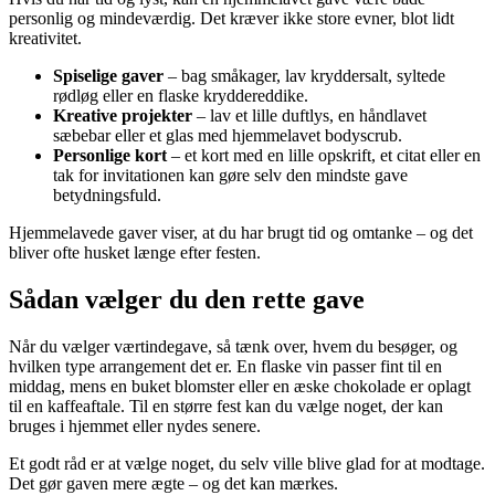
personlig og mindeværdig. Det kræver ikke store evner, blot lidt
kreativitet.
Spiselige gaver
– bag småkager, lav kryddersalt, syltede
rødløg eller en flaske kryddereddike.
Kreative projekter
– lav et lille duftlys, en håndlavet
sæbebar eller et glas med hjemmelavet bodyscrub.
Personlige kort
– et kort med en lille opskrift, et citat eller en
tak for invitationen kan gøre selv den mindste gave
betydningsfuld.
Hjemmelavede gaver viser, at du har brugt tid og omtanke – og det
bliver ofte husket længe efter festen.
Sådan vælger du den rette gave
Når du vælger værtindegave, så tænk over, hvem du besøger, og
hvilken type arrangement det er. En flaske vin passer fint til en
middag, mens en buket blomster eller en æske chokolade er oplagt
til en kaffeaftale. Til en større fest kan du vælge noget, der kan
bruges i hjemmet eller nydes senere.
Et godt råd er at vælge noget, du selv ville blive glad for at modtage.
Det gør gaven mere ægte – og det kan mærkes.