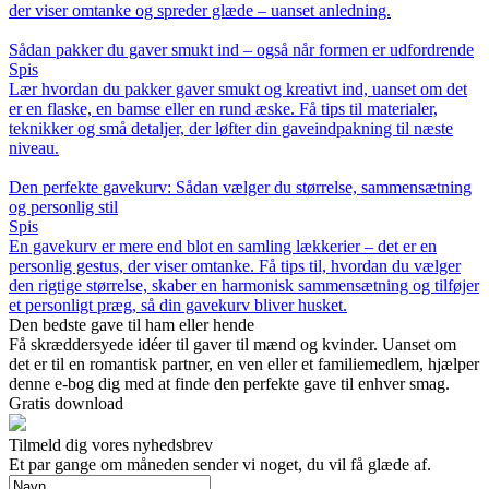
der viser omtanke og spreder glæde – uanset anledning.
Sådan pakker du gaver smukt ind – også når formen er udfordrende
Spis
Lær hvordan du pakker gaver smukt og kreativt ind, uanset om det
er en flaske, en bamse eller en rund æske. Få tips til materialer,
teknikker og små detaljer, der løfter din gaveindpakning til næste
niveau.
Den perfekte gavekurv: Sådan vælger du størrelse, sammensætning
og personlig stil
Spis
En gavekurv er mere end blot en samling lækkerier – det er en
personlig gestus, der viser omtanke. Få tips til, hvordan du vælger
den rigtige størrelse, skaber en harmonisk sammensætning og tilføjer
et personligt præg, så din gavekurv bliver husket.
Den bedste gave til ham eller hende
Få skræddersyede idéer til gaver til mænd og kvinder. Uanset om
det er til en romantisk partner, en ven eller et familiemedlem, hjælper
denne e-bog dig med at finde den perfekte gave til enhver smag.
Gratis download
Tilmeld dig vores nyhedsbrev
Et par gange om måneden sender vi noget, du vil få glæde af.